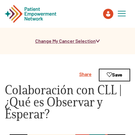
Change My Cancer Selection
Patient
Care Partner
Share
Save
Healthcare Professionals
Colaboración con CLL |
About PEN
¿Qué es Observar y
Esperar?
About Us
PEN Team