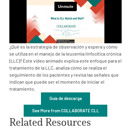
Empowerment Leads
Board of Directors
2026 Programs
¿Qué es la estrategia de observación y espera y cómo
se utiliza en el manejo de la leucemia linfocítica crónica
(LLC)? Este video animado explica este enfoque para el
Partners
tratamiento de la LLC, analiza cómo se realiza el
seguimiento de los pacientes y revisa las señales que
One on One Connections
indican que puede ser el momento de iniciar el
tratamiento.
Guía de descarga
Events
See More from COLLABORATE CLL
Related Resources
Get Involved